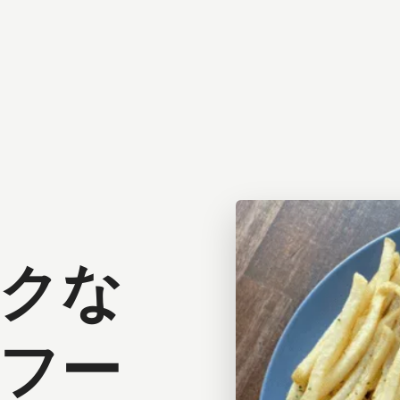
クな
フー