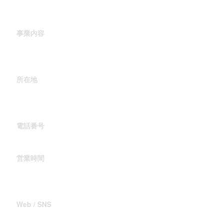
（法人設立：2022年6月10日）
事業内容
飲食店運営
パーティー・イベント事業
所在地
〒577-0818
大阪府東大阪市小若江1-5-6
電話番号
06-6721-8310
営業時間
11:30 OPEN
23:30 LAST ORDER
Web / SNS
食べログ
Instagram
Uber Eats