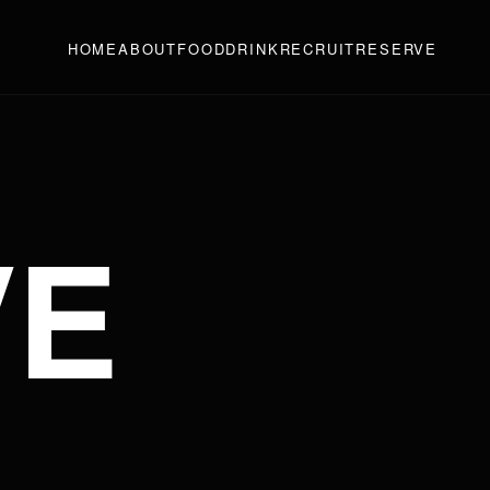
HOME
ABOUT
FOOD
DRINK
RECRUIT
RESERVE
VE
。